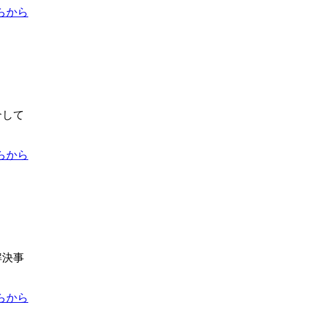
らから
介して
らから
解決事
らから