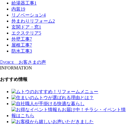
給湯器工事
1
内装
19
リノベーション
4
外まわりリフォーム
2
玄関ドア・窓
1
エクステリア
5
外壁工事
7
屋根工事
7
防水工事
3
お客さまの声
VOICE
INFORMATION
おすすめ情報