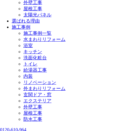
外壁工事
屋根工事
太陽光パネル
選ばれる理由
施工事例
施工事例一覧
水まわりリフォーム
浴室
キッチン
洗面化粧台
トイレ
給湯器工事
内装
リノベーション
外まわりリフォーム
玄関ドア・窓
エクステリア
外壁工事
屋根工事
防水工事
0120-610-964