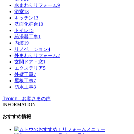
水まわりリフォーム
9
浴室
18
キッチン
13
洗面化粧台
10
トイレ
15
給湯器工事
1
内装
19
リノベーション
4
外まわりリフォーム
2
玄関ドア・窓
1
エクステリア
5
外壁工事
7
屋根工事
7
防水工事
3
お客さまの声
VOICE
INFORMATION
おすすめ情報