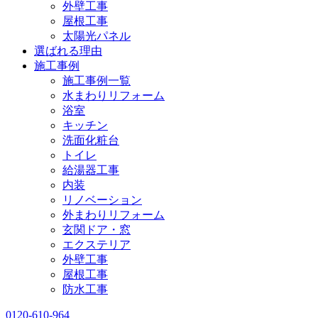
外壁工事
屋根工事
太陽光パネル
選ばれる理由
施工事例
施工事例一覧
水まわりリフォーム
浴室
キッチン
洗面化粧台
トイレ
給湯器工事
内装
リノベーション
外まわりリフォーム
玄関ドア・窓
エクステリア
外壁工事
屋根工事
防水工事
0120-610-964