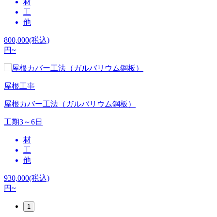
材
工
他
800,000
(税込)
円~
屋根工事
屋根カバー工法（ガルバリウム鋼板）
工期
3～6日
材
工
他
930,000
(税込)
円~
1